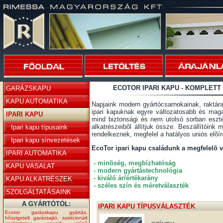
ECOTOR IPARI KAPU - KOMPLETT
GARÁZSKAPU
KAPU AUTOMATIKA
Napjaink modern gyártócsarnokainak, raktára
ipari kapuknak egyre változatosabb és maga
IPARI KAPU
mind biztonsági és nem utolsó sorban eszté
alkatrészeibõl állítjuk össze. Beszállítóink 
Ipari kapu típusaink
rendelkeznek, megfelel a hatályos uniós elõí
Ipari kapu sínvezetések
EcoTor ipari kapu családunk a megfelelõ 
IPARI AUTOMATIKA
- minõség, megbízhatóság
KAPU VASALAT
- modern gyártástechnológia
- kiváló ár/értékarány
KAPU ALKATRÉSZEK
- széles szín és méretválaszték
SZOLGÁLTATÁSAINK
A GYÁRTÓTÓL:
IPARI KAPU TÍPUSVÁLASZTÉK
Ecotor garázskapu gyártás
,
hõszigetelt garázsajtó
,
szekcionált